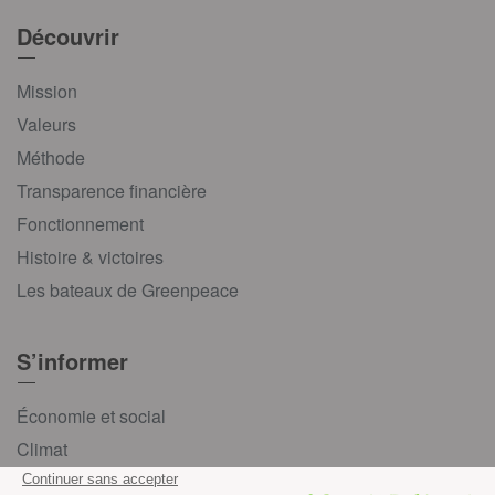
Découvrir
Mission
Valeurs
Méthode
Transparence financière
Fonctionnement
Histoire & victoires
Les bateaux de Greenpeace
S’informer
Économie et social
Climat
Énergies