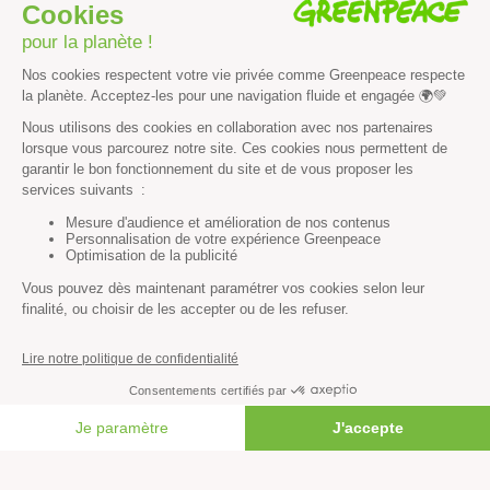
Agriculture
Forêts
Océans
Transports
Paix et justice
Toutes nos actus
Tous nos communiqués de presse
Tous nos rapports
Agir
S’abonner à la newsletter
Nous suivre sur les réseaux
FAIRE UN DON
Signer nos pétitions
Agir au quotidien