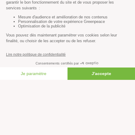
Forêts
Océans
Transports
Paix et justice
Toutes nos actus
Tous nos communiqués de presse
Tous nos rapports
FAIRE UN DON
Agir
S’abonner à la newsletter
Nous suivre sur les réseaux
Signer nos pétitions
Agir au quotidien
Rejoindre un groupe local