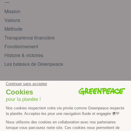
Mission
Valeurs
Méthode
Transparence financière
Fonctionnement
Histoire & victoires
Les bateaux de Greenpeace
S’informer
Économie et social
Climat
Énergies
Agriculture