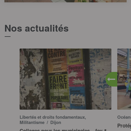
Nos actualités
T
Libertés et droits fondamentaux,
Océa
Militantisme
/ Dijon
Proté
Collages pour les municipales – fev &