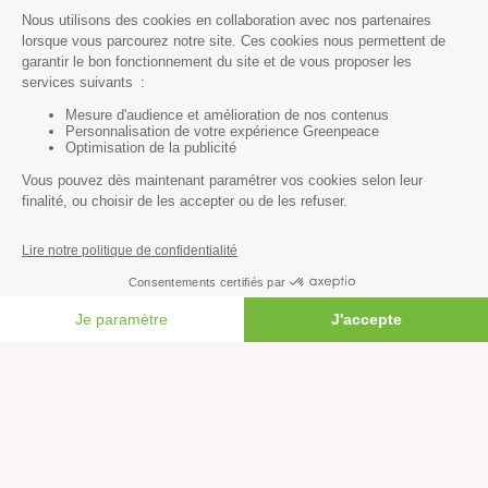
Paix et justice
Toutes nos actus
Tous nos communiqués de presse
Tous nos rapports
Agir
S’abonner à la newsletter
Nous suivre sur les réseaux
Signer nos pétitions
FAIRE UN DON
Agir au quotidien
Rejoindre un groupe local
Devenir bénévole
Faire un don
Créer une cagnotte solidaire