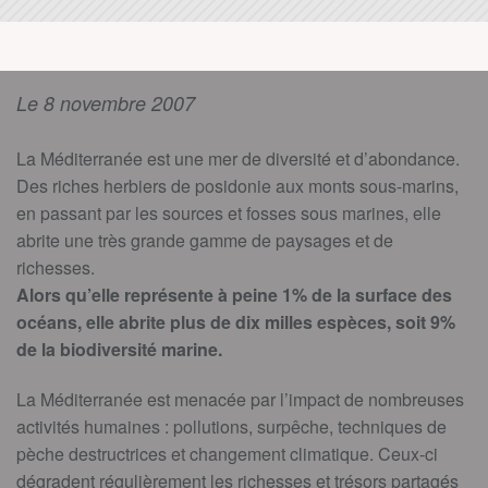
Le 8 novembre 2007
La Méditerranée est une mer de diversité et d’abondance.
Des riches herbiers de posidonie aux monts sous-marins,
en passant par les sources et fosses sous marines, elle
abrite une très grande gamme de paysages et de
richesses.
Alors qu’elle représente à peine 1% de la surface des
océans, elle abrite plus de dix milles espèces, soit 9%
de la biodiversité marine.
La Méditerranée est menacée par l’impact de nombreuses
activités humaines : pollutions, surpêche, techniques de
pèche destructrices et changement climatique. Ceux-ci
dégradent régulièrement les richesses et trésors partagés