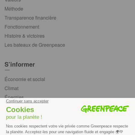
Méthode
Transparence financière
Fonctionnement
Histoire & victoires
Les bateaux de Greenpeace
S’informer
Économie et social
Climat
Énergies
Agriculture
Forêts
Océans
Transports