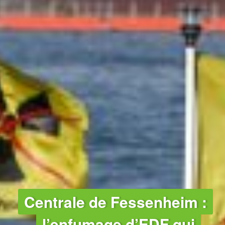
NUCLÉAIRE
Centrale de Fessenheim :
l’enfumage d’EDF qui