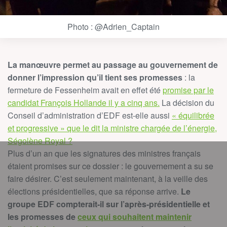
Photo : @Adrien_Captain
La manœuvre permet au passage au gouvernement de
donner l’impression qu’il tient ses promesses
: la
fermeture de Fessenheim avait en effet été
promise par le
candidat François Hollande il y a cinq ans.
La décision du
Conseil d’administration d’EDF est-elle aussi
« équilibrée
et progressive » que le dit la ministre chargée de l’énergie,
Ségolène Royal ?
Plus d’un an que les signatures des ministres français
étaient promises sur ce dossier : le gouvernement a su se
faire désirer. C’est seulement maintenant, à la veille des
élections présidentielles, que sa réponse arrive.
Le
groupe EDF compterait-il sur l’après-présidentielle et
les promesses de
ceux qui souhaitent maintenir