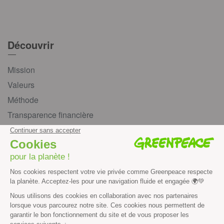
Découvrir
Mission
Valeurs
Méthode
Transparence financière
Fonctionnement
Histoire & victoires
Les bateaux de Greenpeace
S’informer
Économie et social