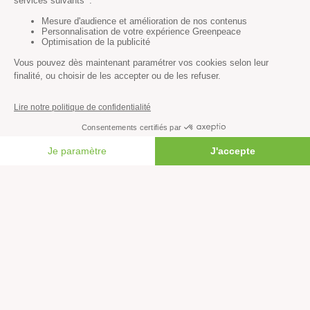
Climat
Énergies
Agriculture
Forêts
Océans
Transports
Paix et justice
FAIRE UN DON
Toutes nos actus
Tous nos communiqués de presse
Tous nos rapports
Agir
S’abonner à la newsletter
Nous suivre sur les réseaux