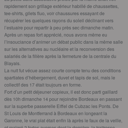
rapidement son grillage extérieur habillé de chaussettes,
tee-shirts, gilets fluo, voir chaussures essayant de
récupérer les quelques rayons du soleil déclinant vers
l’estuaire pour repartir à peu près sec dimanche matin.
Après un repas fort apprécié, nous avons même eu
l’insouciance d’animer un débat public dans la même salle
sur les alternatives au nucléaire et la reconversion des
salariés de la filière après la fermeture de la centrale du
Blayais.
La nuit fut vécue assez courte compte tenu des conditions
spartiates d’hébergement, duvet et tapis de sol, mais le
collectif des 17 était toujours en forme.
Fort d’un petit déjeuner copieux, il est donc parti gaillard
dès 10h dimanche 14 pour rejoindre Bordeaux en passant
sur la superbe passerelle Eiffel de Cubzac les Ponts. De
St Louis de Montferrand à Bordeaux en longeant la
Garonne, le vrai plat était enfin là après le faux de la veille,
et malgré 2 fortes averses dont la dernière, la traitresse,