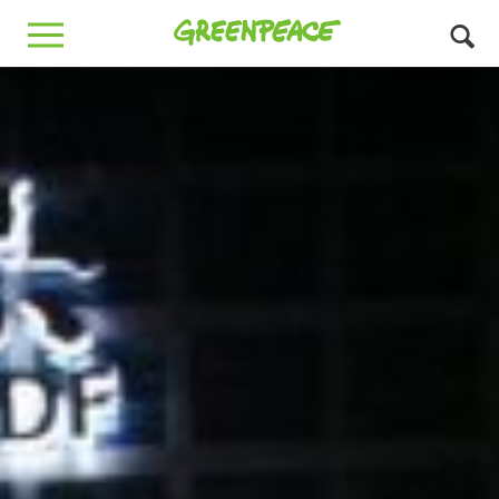
Greenpeace
MENU