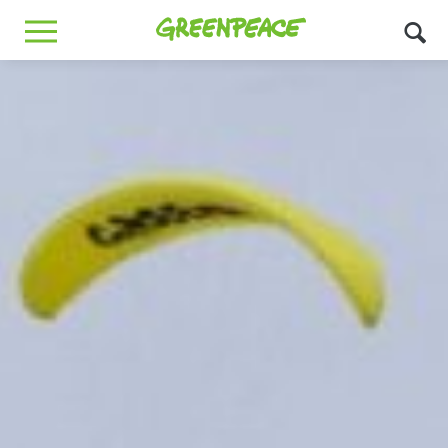
Greenpeace
MENU