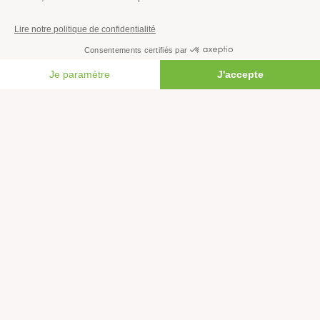
S’informer
FAIRE UN DON
Économie et social
Climat
Énergies
Agriculture
Forêts
Océans
Transports
Paix et justice
Toutes nos actus
Tous nos communiqués de presse
Tous nos rapports