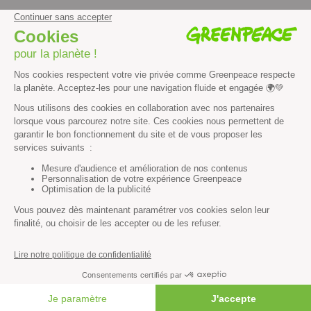
facebook
instagram
youtube
Contenus et propriété intellectuelle
Mentions légales
Politique de confidentialité
Les autres sites de Greenpeace
dans le monde
Cliquez-ici pour modifier vos préférences en matière de cookies
Greenpeace
13 rue d’Enghien
75010 Paris
Tel : 01 80 96 96 96
REP : FR232015_01WLTX
© Greenpeace France 2026
FAIRE UN DON