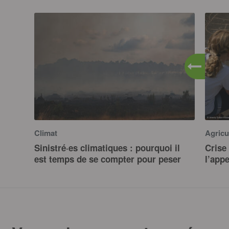
Climat
Agricu
Sinistré·es climatiques : pourquoi il
Crise 
est temps de se compter pour peser
l’app