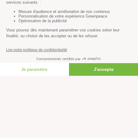
Tous nos rapports
Agir
S’abonner à la newsletter
Nous suivre sur les réseaux
Signer nos pétitions
FAIRE UN DON
Agir au quotidien
Rejoindre un groupe local
Devenir bénévole
Faire un don
Créer une cagnotte solidaire
Faire un legs à notre association
Philanthropie et mécénat
Rejoindre notre équipe salariée