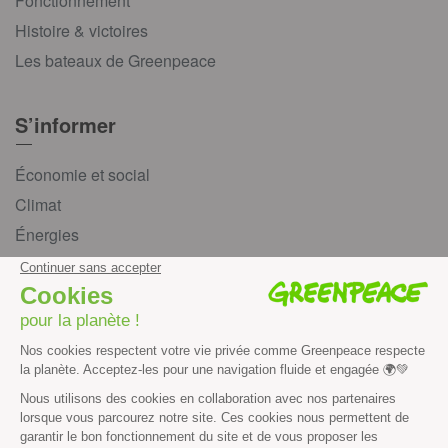
Fonctionnement
Histoire & victoires
Les bateaux de Greenpeace
S’informer
Économie et social
Climat
Énergies
Agriculture
Forêts
Océans
Transports
Paix et justice
Toutes nos actus
Tous nos communiqués de presse