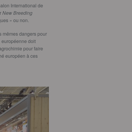
alon International de
ur
New Breeding
ques » ou non.
 les mêmes dangers pour
n européenne doit
agrochimie pour faire
ché européen à ces