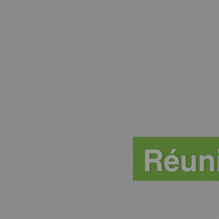
Réuni