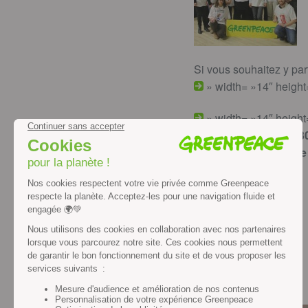
Si vous souhaitez y par
» width= »14″ height
» width= »14″ height
Mardi 2 février à 19h3
Maison de quartier d
86, rue Yves Le Coz
VERSAILLES
Nos actualités