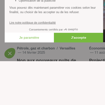
Pétrole, gaz et charbon
/ Versailles
Économie 
— 14 février 2025
— 11 aoû
Non aux nouveaux puits de
Project
pétrole à Nonville
Bon, la
mars 2