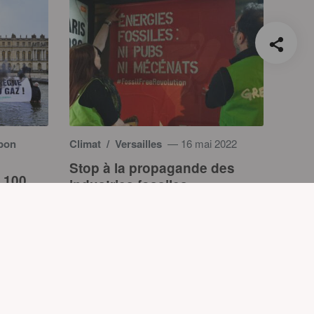
rbon
Climat
/ Versailles
— 16 mai 2022
Stop à la propagande des
s 100
industries fossiles
ailles