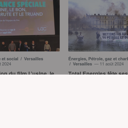
et social
/ Versailles
Énergies, Pétrole, gaz et cha
t 2024
/ Versailles
— 11 août 2024
ion du film L’usine, le
Total Energies fête se
 Brute et le Truand – 22
ans au château de Vers
024
– 26 mars 2024