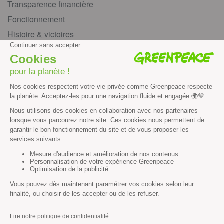
Transparence financière
Fonctionnement
Histoire & victoires
Les bateaux de Greenpeace
S’informer
Économie et social
Climat
Énergies
Agriculture
Forêts
Océans
Transports
Paix et justice