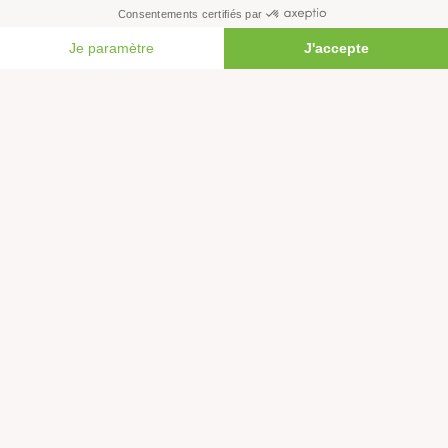
Toutes nos actus
Tous nos communiqués de presse
FAIRE UN DON
Tous nos rapports
Agir
S’abonner à la newsletter
Nous suivre sur les réseaux
Signer nos pétitions
Agir au quotidien
Rejoindre un groupe local
Devenir bénévole
Faire un don
Créer une cagnotte solidaire
Faire un legs à notre association