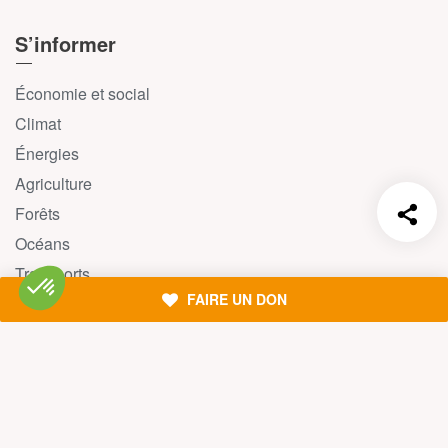
S’informer
Économie et social
Climat
Énergies
Agriculture
Forêts
Océans
Transports
FAIRE UN DON
Paix et justice
Toutes nos actus
Tous nos communiqués de presse
Tous nos rapports