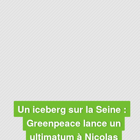
CLIMAT
Un iceberg sur la Seine :
Greenpeace lance un
ultimatum à Nicolas