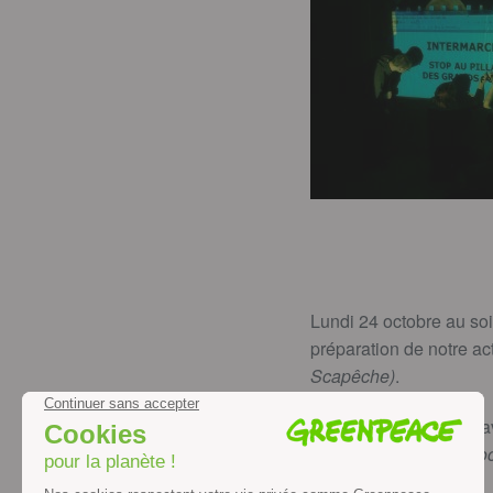
Lundi 24 octobre au soi
préparation de notre ac
Scapêche)
.
De 20h à minuit nous av
tard
(voir news du 29 oc