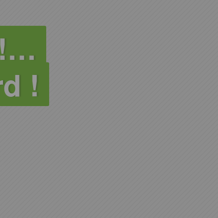
 !…
d !