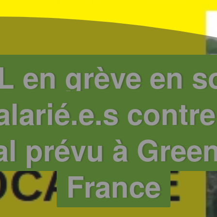
L en grève en s
larié.e.s contre
al prévu à Gree
France