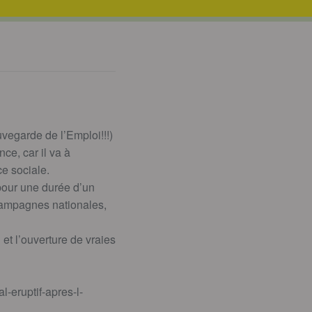
egarde de l’Emploi!!!)
ce, car il va à
ce sociale.
 pour une durée d’un
 campagnes nationales,
t l’ouverture de vraies
-eruptif-apres-l-