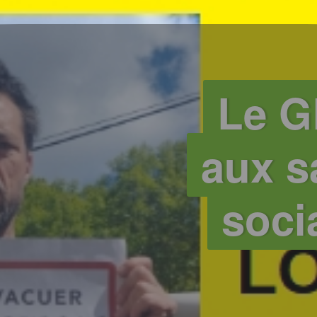
Le G
aux sa
soci