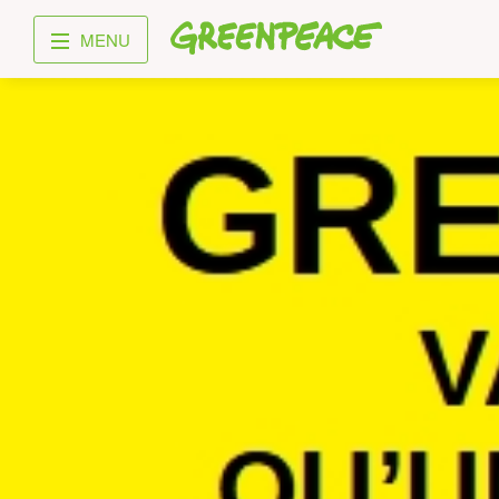
Greenpeace
MENU