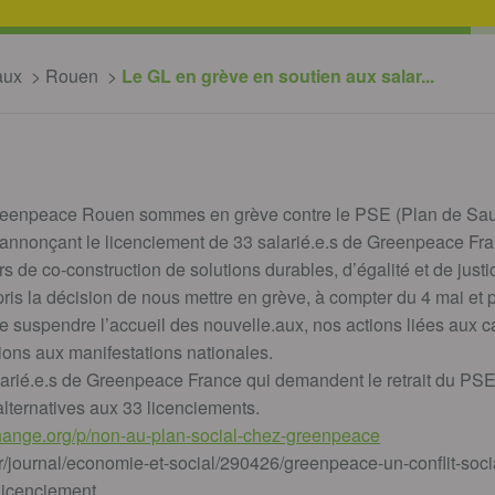
aux
Rouen
Le GL en grève en soutien aux salar...
Greenpeace Rouen sommes en grève contre le PSE (Plan de Sauv
 annonçant le licenciement de 33 salarié.e.s de Greenpeace Fran
s de co-construction de solutions durables, d’égalité et de justi
pris la décision de nous mettre en grève, à compter du 4 mai et
de suspendre l’accueil des nouvelle.aux, nos actions liées aux
tions aux manifestations nationales.
arié.e.s de Greenpeace France qui demandent le retrait du PSE e
lternatives aux 33 licenciements.
hange.org/p/non-au-plan-social-chez-greenpeace
r/journal/economie-et-social/290426/greenpeace-un-conflit-social
licenciement