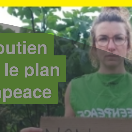
outien
 le plan
npeace