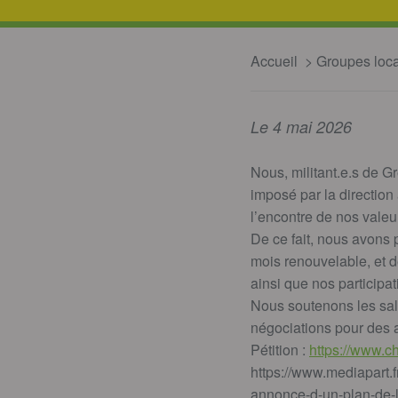
Accueil
Groupes loc
Le 4 mai 2026
Nous, militant.e.s de 
imposé par la direction
l’encontre de nos valeur
De ce fait, nous avons 
mois renouvelable, et 
ainsi que nos participa
Nous soutenons les sal
négociations pour des a
Pétition :
https://www.c
https://www.mediapart.f
annonce-d-un-plan-de-