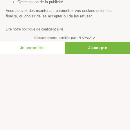
S’informer
Économie et social
Climat
Énergies
Agriculture
FAIRE UN DON
Forêts
Océans
Transports
Paix et justice
Toutes nos actus
Tous nos communiqués de presse
Tous nos rapports
Agir