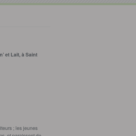
 et Lait, à Saint
teurs ; les jeunes
ns, et paraissent de