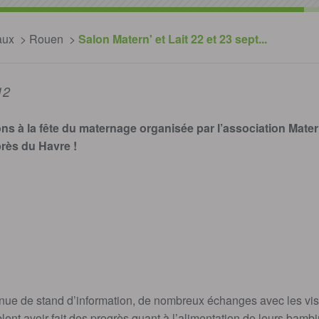
aux
Rouen
Salon Matern' et Lait 22 et 23 sept...
12
 à la fête du maternage organisée par l’association Matern’
rès du Havre !
enue de stand d’information, de nombreux échanges avec les visi
t avoir fait des progrès quant à l’alimentation de leurs bambi