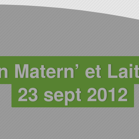
n Matern’ et Lait
23 sept 2012