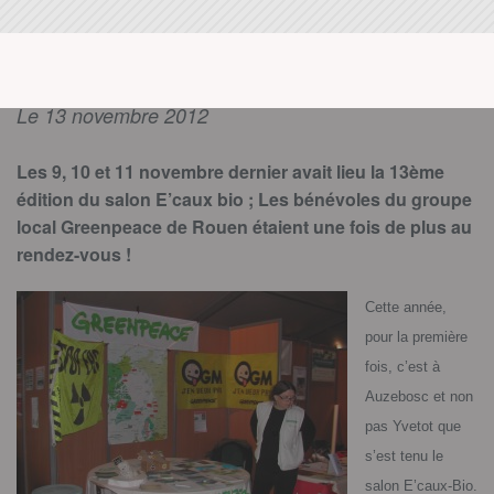
Le 13 novembre 2012
Les 9, 10 et 11 novembre dernier avait lieu la 13ème
édition du salon E’caux bio ; Les bénévoles du groupe
local Greenpeace de Rouen étaient une fois de plus au
rendez-vous !
Cette année,
pour la première
fois, c’est à
Auzebosc et non
pas Yvetot que
s’est tenu le
salon E’caux-Bio.