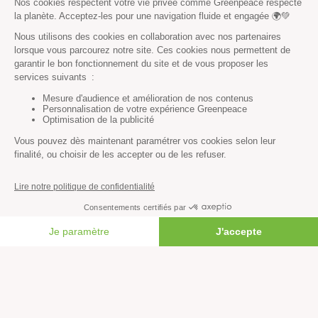
Océans
Transports
Paix et justice
Toutes nos actus
Tous nos communiqués de presse
Tous nos rapports
Agir
S’abonner à la newsletter
Nous suivre sur les réseaux
FAIRE UN DON
Signer nos pétitions
Agir au quotidien
Rejoindre un groupe local
Devenir bénévole