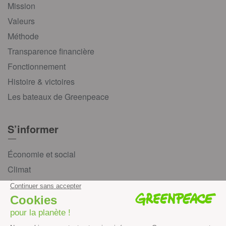
Mission
Valeurs
Méthode
Transparence financière
Fonctionnement
Histoire & victoires
Les bateaux de Greenpeace
S’informer
Économie et social
Climat
Énergies
Agriculture
Forêts