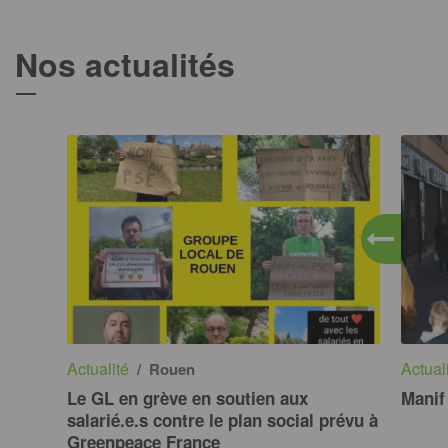
Nos actualités
T
Actualité
Actual
/ Rouen
Le GL en grève en soutien aux
Manif
salarié.e.s contre le plan social prévu à
Greenpeace France