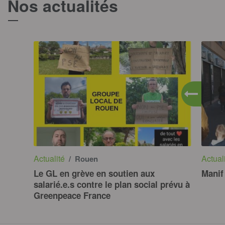
Nos actualités
T
Actualité
Actual
/ Rouen
Le GL en grève en soutien aux
Manif
salarié.e.s contre le plan social prévu à
Greenpeace France