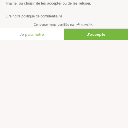
Climat
Énergies
Agriculture
Forêts
FAIRE UN DON
Océans
Transports
Paix et justice
Toutes nos actus
Tous nos communiqués de presse
Tous nos rapports
Agir
S’abonner à la newsletter
Nous suivre sur les réseaux