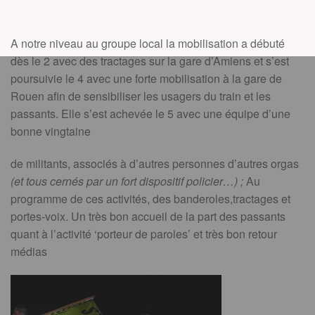
A notre niveau au groupe local la mobilisation a débuté
dès le 2 avec des tractages sur la gare d’Amiens et s’est
poursuivie le 4 avec une forte mobilisation à la gare de
Rouen afin de sensibiliser les usagers du train et les
passants. Elle s’est achevée le 5 avec une équipe d’une
bonne vingtaine
de militants, associés à d’autres personnes d’autres orgas
(et tous cernés par un fort dispositif policier…) ;
Au
programme de ces activités, des banderoles,tractages et
portes-voix. Un très bon accueil de la part des passants
quant à l’activité ‘porteur de paroles’ et très bon retour
médias