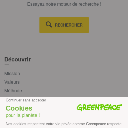
Essayez notre moteur de recherche !
RECHERCHER
Découvrir
Mission
Valeurs
Méthode
Transparence financière
Fonctionnement
Histoire & victoires
Les bateaux de Greenpeace