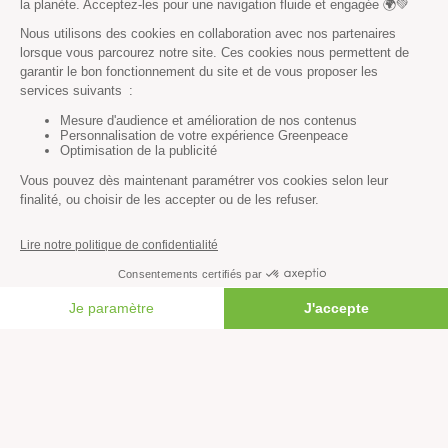
S’informer
Économie et social
Climat
Énergies
Agriculture
Forêts
Océans
Transports
FAIRE UN DON
Paix et justice
Toutes nos actus
Tous nos communiqués de presse
Tous nos rapports