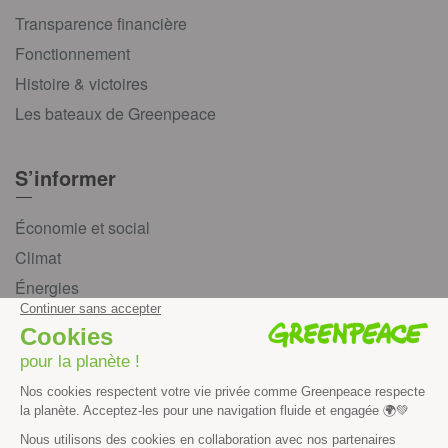
Transparence financière
Fonctionnement
Histoire & victoires
Les bateaux de Greenpeace
S’informer
Économie et social
Climat
Énergies
Agriculture
Forêts
Océans
Transports
Paix et justice