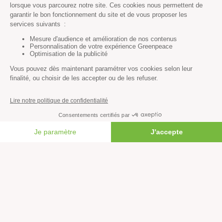
Toutes nos actus
Tous nos communiqués de presse
Tous nos rapports
Agir
S’abonner à la newsletter
Nous suivre sur les réseaux
Signer nos pétitions
FAIRE UN DON
Agir au quotidien
Rejoindre un groupe local
Devenir bénévole
Faire un don
Créer une cagnotte solidaire
Faire un legs à notre association