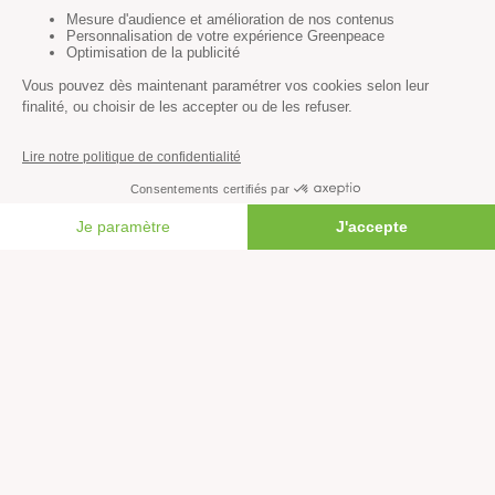
Méthode
Transparence financière
Fonctionnement
Histoire & victoires
Les bateaux de Greenpeace
S’informer
FAIRE UN DON
Économie et social
Climat
Énergies
Agriculture
Forêts
Océans
Transports
Paix et justice