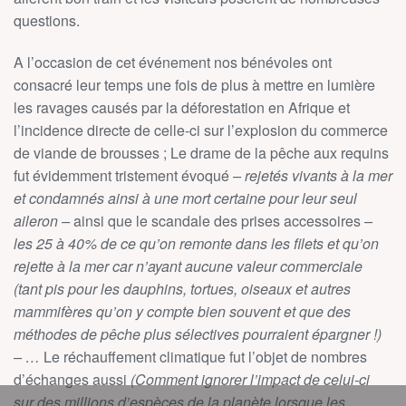
questions.
A l’occasion de cet événement nos bénévoles ont
consacré leur temps une fois de plus à mettre en lumière
les ravages causés par la déforestation en Afrique et
l’incidence directe de celle-ci sur l’explosion du commerce
de viande de brousses ; Le drame de la pêche aux requins
fut évidemment tristement évoqué
– rejetés vivants à la mer
et condamnés ainsi à une mort certaine pour leur seul
aileron –
ainsi que le scandale des prises accessoires
–
les 25 à 40% de ce qu’on remonte dans les filets et qu’on
rejette à la mer car n’ayant aucune valeur commerciale
(tant pis pour les dauphins, tortues, oiseaux et autres
mammifères qu’on y compte bien souvent et que des
méthodes de pêche plus sélectives pourraient épargner !)
– …
Le réchauffement climatique fut l’objet de nombres
d’échanges aussi
(Comment ignorer l’impact de celui-ci
sur des millions d’espèces de la planète lorsque les