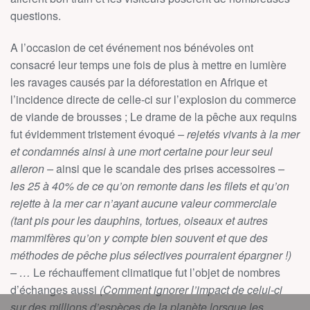
questions.
A l’occasion de cet événement nos bénévoles ont
consacré leur temps une fois de plus à mettre en lumière
les ravages causés par la déforestation en Afrique et
l’incidence directe de celle-ci sur l’explosion du commerce
de viande de brousses ; Le drame de la pêche aux requins
fut évidemment tristement évoqué
– rejetés vivants à la mer
et condamnés ainsi à une mort certaine pour leur seul
aileron –
ainsi que le scandale des prises accessoires
–
les 25 à 40% de ce qu’on remonte dans les filets et qu’on
rejette à la mer car n’ayant aucune valeur commerciale
(tant pis pour les dauphins, tortues, oiseaux et autres
mammifères qu’on y compte bien souvent et que des
méthodes de pêche plus sélectives pourraient épargner !)
– …
Le réchauffement climatique fut l’objet de nombres
d’échanges aussi
(Comment ignorer l’impact de celui-ci
sur des millions d’espèces de la planète lorsque les