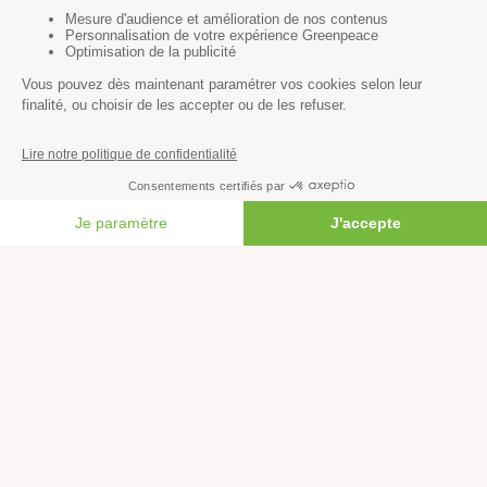
Méthode
Transparence financière
Fonctionnement
Histoire & victoires
Les bateaux de Greenpeace
S’informer
FAIRE UN DON
Économie et social
Climat
Énergies
Agriculture
Forêts
Océans
Transports
Paix et justice