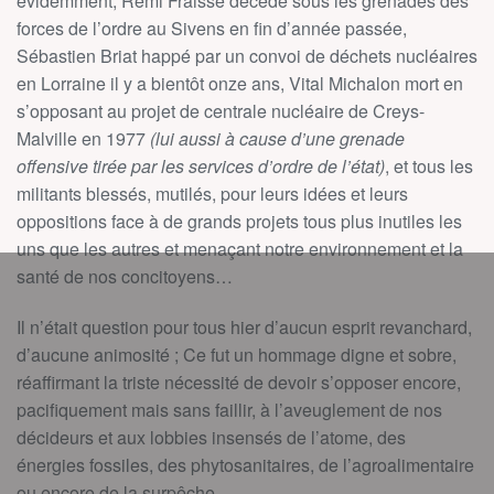
évidemment, Rémi Fraisse décédé sous les grenades des
forces de l’ordre au Sivens en fin d’année passée,
Sébastien Briat happé par un convoi de déchets nucléaires
en Lorraine il y a bientôt onze ans, Vital Michalon mort en
s’opposant au projet de centrale nucléaire de Creys-
Malville en 1977
(lui aussi à cause d’une grenade
offensive tirée par les services d’ordre de l’état)
, et tous les
militants blessés, mutilés, pour leurs idées et leurs
oppositions face à de grands projets tous plus inutiles les
uns que les autres et menaçant notre environnement et la
santé de nos concitoyens…
Il n’était question pour tous hier d’aucun esprit revanchard,
d’aucune animosité ; Ce fut un hommage digne et sobre,
réaffirmant la triste nécessité de devoir s’opposer encore,
pacifiquement mais sans faillir, à l’aveuglement de nos
décideurs et aux lobbies insensés de l’atome, des
énergies fossiles, des phytosanitaires, de l’agroalimentaire
ou encore de la surpêche.