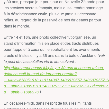
y 30 ans, presque jour pour jour en Nouvelle Zélande pour
les services secrets français, mais aussi rendre hommage
à la désobéissance civile, plus que jamais nécessaire
hélas, au regard de la passivité de nos dirigeants partout
dans le monde.
Entre 14 et 16h, une photo collective fut organisée, un
stand d’information mis en place et des tracts distribués
pour rappeler à ceux qui le souhaitaient les événements
cruels et tristes d’il y a 35 ans dans la baie d’Auckland
(voir
le post de l’association via le lien suivant :
http://blog.greenpeace.fr/cp/il-y-a-30-ans-linsensee-raison-
detat-causait-la-mort-de-fernando-pereira?
__utma=218051913.119114307.1436979557.1436979557.1
&__utmz=218051913.1436979557.1.1.utmcsr=%28direct%
&__utmk=71696976
)
En cet après-midi, dans l’esprit de tous les militants