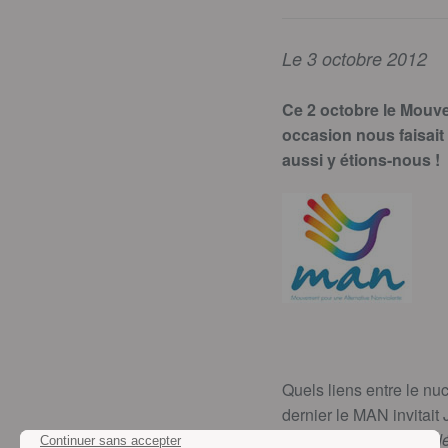
Le 3 octobre 2012
Ce 2 octobre le Mouve
occasion nous faisait 
aussi y étions-nous !
Quels liens entre le nu
dernier le MAN invitai
comité d’animation féd