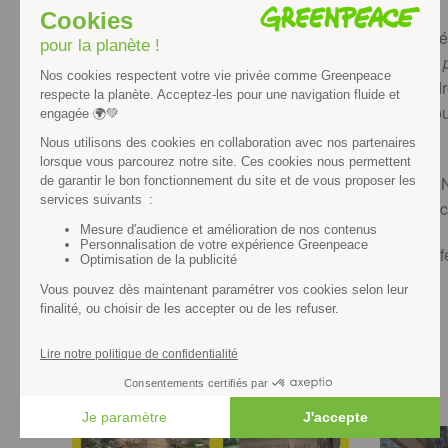
Historiquement engagée 
notre lutte semble êtr
était honoré de répondr
monsieur Dacheux, nous 
soirée.
Un grand merci au MAN 
contributions à rendre 
Belle soirée, belle con
Nos actualités