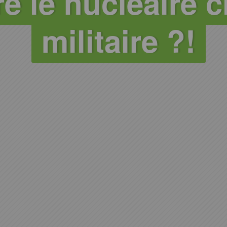
e le nucléaire ci
militaire ?!