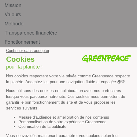
Mission
Valeurs
Méthode
Transparence financière
Fonctionnement
Histoire & victoires
Les bateaux de Greenpeace
S’informer
Économie et social
Climat
Énergies
Agriculture
Forêts