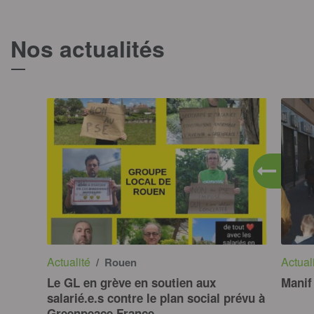
Nos actualités
T
Actualité
Actual
/ Rouen
Le GL en grève en soutien aux
Manif
salarié.e.s contre le plan social prévu à
Greenpeace France