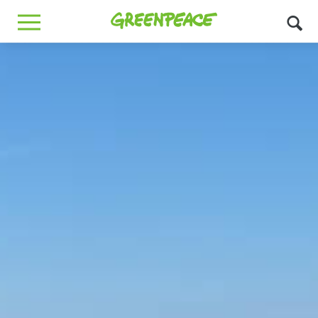
Greenpeace
MENU