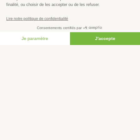
Océans
Transports
Paix et justice
Toutes nos actus
FAIRE UN DON
Tous nos communiqués de presse
Tous nos rapports
Agir
S’abonner à la newsletter
Nous suivre sur les réseaux
Signer nos pétitions
Agir au quotidien
Rejoindre un groupe local
Devenir bénévole