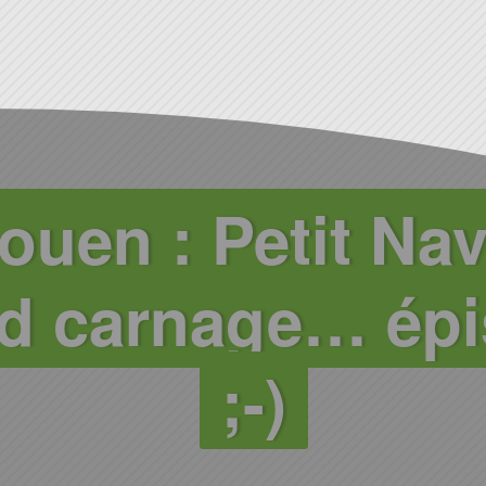
ouen : Petit Nav
d carnage… épi
;-)