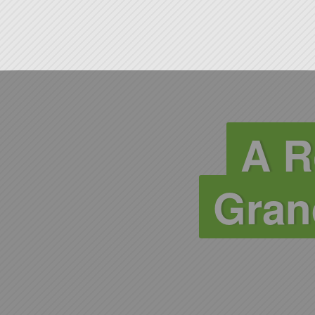
A R
Gran