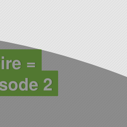
ire =
sode 2