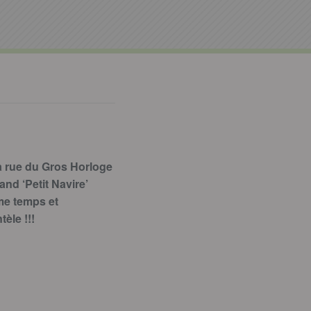
a rue du Gros Horloge
and ‘Petit Navire’
ême temps et
èle !!!