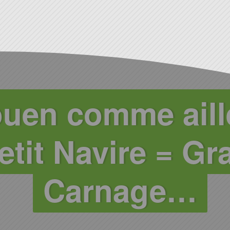
uen comme aill
etit Navire = Gr
Carnage…