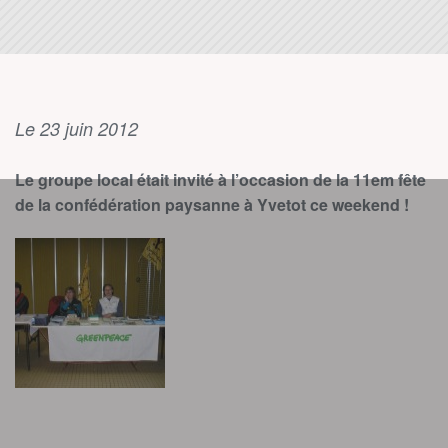
Le 23 juin 2012
Le groupe local était invité à l’occasion de la 11em fête
de la confédération paysanne à Yvetot ce weekend !