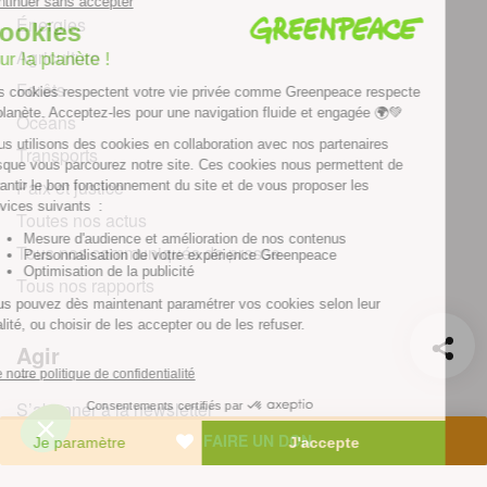
Énergies
Agriculture
Forêts
Océans
Transports
Paix et justice
Toutes nos actus
Tous nos communiqués de presse
Tous nos rapports
Agir
S’abonner à la newsletter
FAIRE UN DON
Nous suivre sur les réseaux
Signer nos pétitions