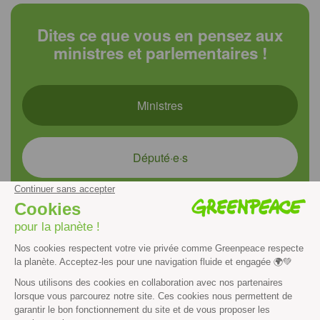
Dites ce que vous en pensez aux
ministres et parlementaires !
Ministres
Député·e·s