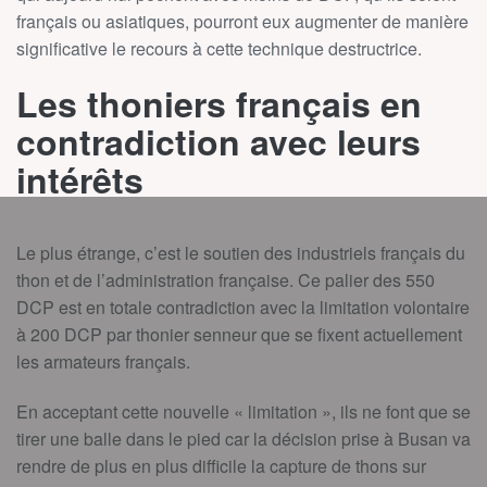
français ou asiatiques, pourront eux augmenter de manière
significative le recours à cette technique destructrice.
Les thoniers français en
contradiction avec leurs
intérêts
Le plus étrange, c’est le soutien des industriels français du
thon et de l’administration française. Ce palier des 550
DCP est en totale contradiction avec la limitation volontaire
à 200 DCP par thonier senneur que se fixent actuellement
les armateurs français.
En acceptant cette nouvelle « limitation », ils ne font que se
tirer une balle dans le pied car la décision prise à Busan va
rendre de plus en plus difficile la capture de thons sur