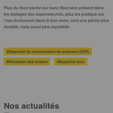
Plus du thon pêché sur banc libre sera présent dans
les étalages des supermarchés, plus les pratique sur
l’eau évolueront dans le bon sens, vers une pêche plus
durable, mais aussi plus équitable.
#Dispositif de concentration de poissons (DCP)
#Protection des océans
#Surpêche thon
Nos actualités
T