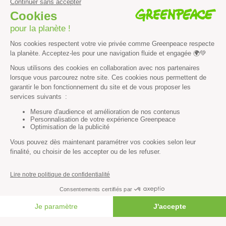
Vous n’avez pas trouvé ce
que vous cherchiez ?
Essayez notre moteur de recherche !
RECHERCHER
Découvrir
Mission
Valeurs
Méthode
FAIRE UN DON
Transparence financière