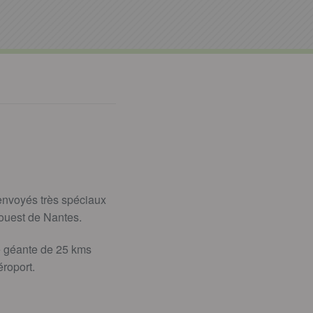
envoyés très spéciaux
-ouest de Nantes.
e géante de 25 kms
éroport.