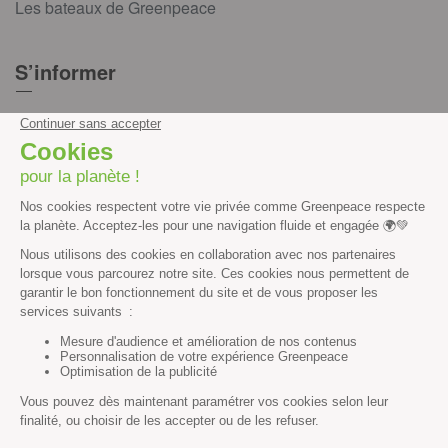
Les bateaux de Greenpeace
S’informer
Économie et social
Climat
Énergies
Agriculture
Forêts
Océans
Transports
Paix et justice
Toutes nos actus
Tous nos communiqués de presse
Tous nos rapports