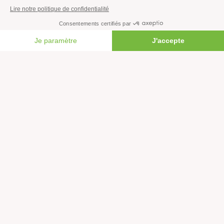
Agir
FAIRE UN DON
S’abonner à la newsletter
Nous suivre sur les réseaux
Signer nos pétitions
Agir au quotidien
Rejoindre un groupe local
Devenir bénévole
Faire un don
Créer une cagnotte solidaire
Faire un legs à notre association
Philanthropie et mécénat
Rejoindre notre équipe salariée
Vous êtes lanceur d’alerte?
Nous contacter