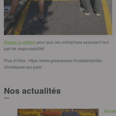
Signez la pétition
pour que ces entreprises assument leur
part de responsabilité!
Plus d’infos : https://www.greenpeace.fr/catastrophies-
climatiques-qui-paie/
Nos actualités
T
Actual