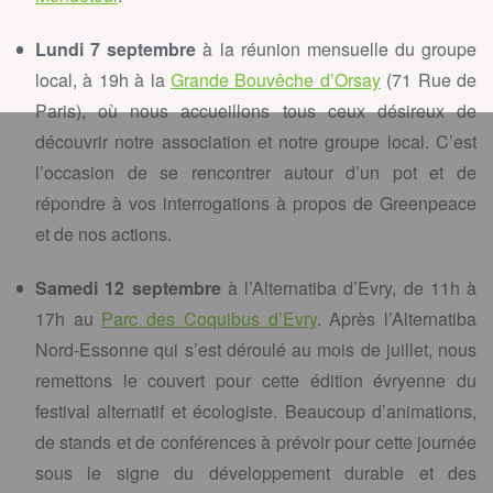
Lundi 7 septembre
à la réunion mensuelle du groupe
local, à 19h à la
Grande Bouvêche d’Orsay
(
71 Rue de
Paris)
, où nous accueillons tous ceux désireux de
découvrir notre association et notre groupe local. C’est
l’occasion de se rencontrer autour d’un pot et de
répondre à vos interrogations à propos de Greenpeace
et de nos actions.
Samedi 12 septembre
à l’Alternatiba d’Evry, de 11h à
17h au
Parc des Coquibus d’Evry
. Après l’Alternatiba
Nord-Essonne qui s’est déroulé au mois de juillet, nous
remettons le couvert pour cette édition évryenne du
festival alternatif et écologiste. Beaucoup d’animations,
de stands et de conférences à prévoir pour cette journée
sous le signe du développement durable et des