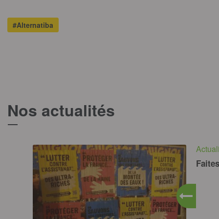
#Alternatiba
Nos actualités
T
Actual
Faites