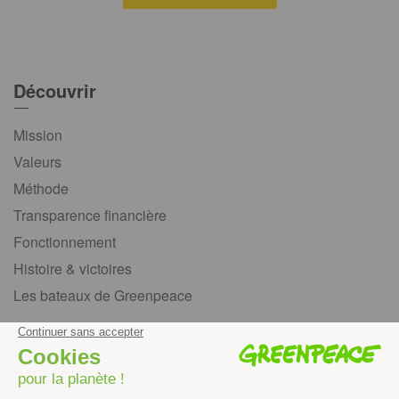
Découvrir
Mission
Valeurs
Méthode
Transparence financière
Fonctionnement
Histoire & victoires
Les bateaux de Greenpeace
S’informer
Économie et social