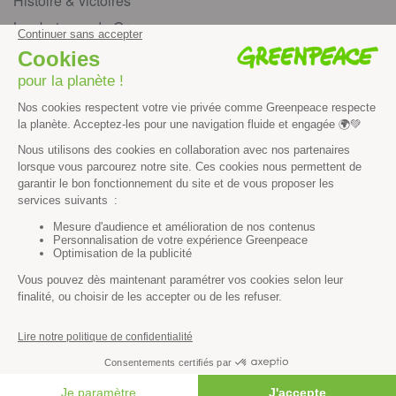
Histoire & victoires
Les bateaux de Greenpeace
S’informer
Économie et social
Climat
Énergies
Agriculture
Forêts
Océans
Transports
Paix et justice
Toutes nos actus
Tous nos communiqués de presse
FAIRE UN DON
Tous nos rapports