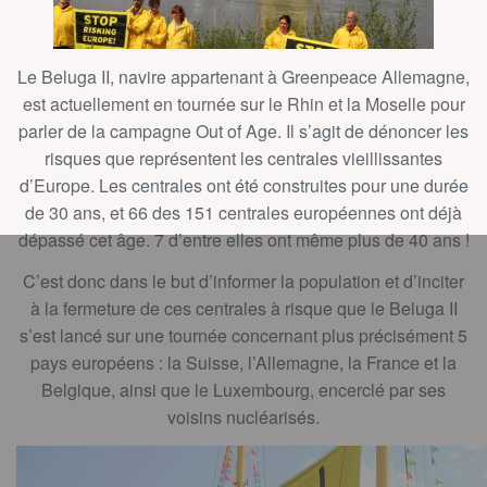
Le Beluga II, navire appartenant à Greenpeace Allemagne,
est actuellement en tournée sur le Rhin et la Moselle pour
parler de la campagne Out of Age. Il s’agit de dénoncer les
risques que représentent les centrales vieillissantes
d’Europe. Les centrales ont été construites pour une durée
de 30 ans, et 66 des 151 centrales européennes ont déjà
dépassé cet âge. 7 d’entre elles ont même plus de 40 ans !
C’est donc dans le but d’informer la population et d’inciter
à la fermeture de ces centrales à risque que le Beluga II
s’est lancé sur une tournée concernant plus précisément 5
pays européens : la Suisse, l’Allemagne, la France et la
Belgique, ainsi que le Luxembourg, encerclé par ses
voisins nucléarisés.