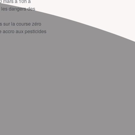
0 mars à 10h à
r les dangers des
ns sur la course zéro
re accro aux pesticides