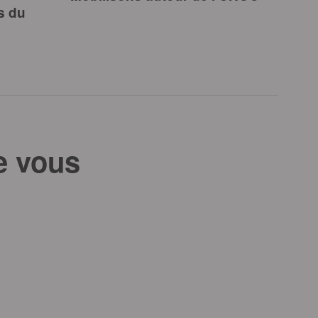
s du
e vous