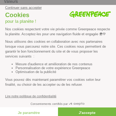
Valeurs
Méthode
Transparence financière
Fonctionnement
Histoire & victoires
Les bateaux de Greenpeace
S’informer
Économie et social
Climat
Énergies
Agriculture
Forêts
Océans
FAIRE UN DON