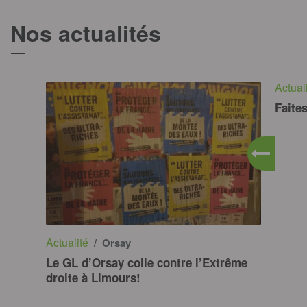
Nos actualités
T
Actual
Faites
Actualité
/ Orsay
Le GL d’Orsay colle contre l’Extrême
droite à Limours!