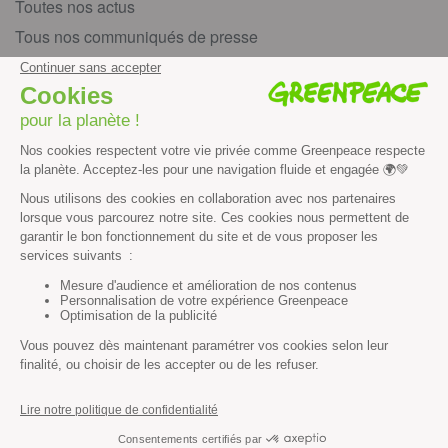
Toutes nos actus
Tous nos communiqués de presse
Tous nos rapports
Agir
S’abonner à la newsletter
Nous suivre sur les réseaux
Signer nos pétitions
Agir au quotidien
Rejoindre un groupe local
Devenir bénévole
Faire un don
Créer une cagnotte solidaire
Faire un legs à notre association