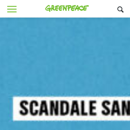
Greenpeace
MENU