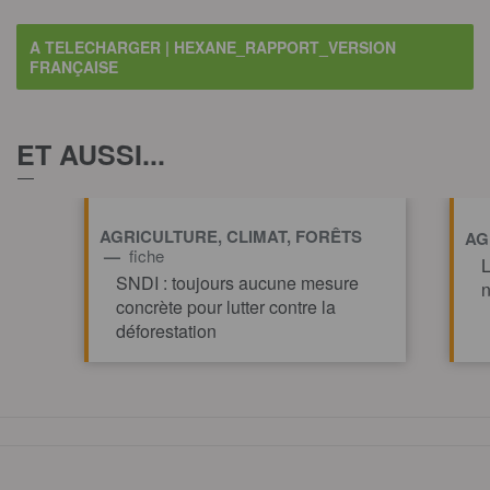
A TELECHARGER | HEXANE_RAPPORT_VERSION
FRANÇAISE
ET AUSSI...
AGRICULTURE, CLIMAT, FORÊTS
AG
—
fiche
L
SNDI : toujours aucune mesure
n
concrète pour lutter contre la
déforestation
TOUT AFFICHE