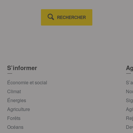
RECHERCHER
S’informer
Ag
Économie et social
S’a
Climat
Nou
Énergies
Sig
Agriculture
Agi
Forêts
Rej
Océans
Dev