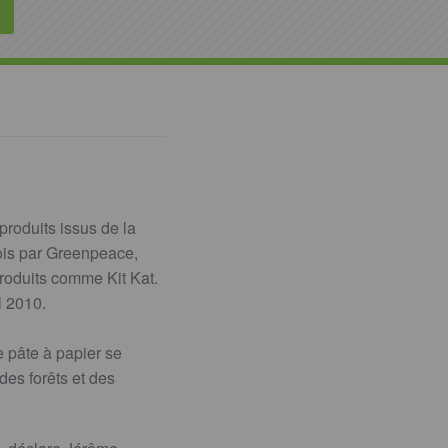
 produits issus de la
ois par Greenpeace,
produits comme Kit Kat.
l 2010.
e pâte à papier se
des forêts et des