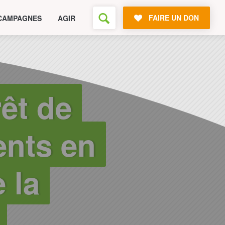
FAIRE UN DON
CAMPAGNES
AGIR
rêt de
ents en
 la