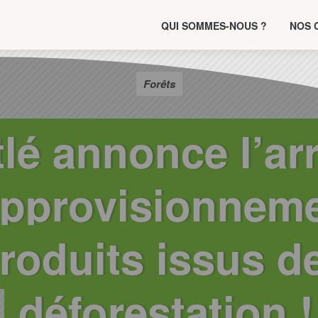
QUI SOMMES-NOUS ?
NOS 
Forêts
lé annonce l’ar
approvisionnem
roduits issus de
déforestation !