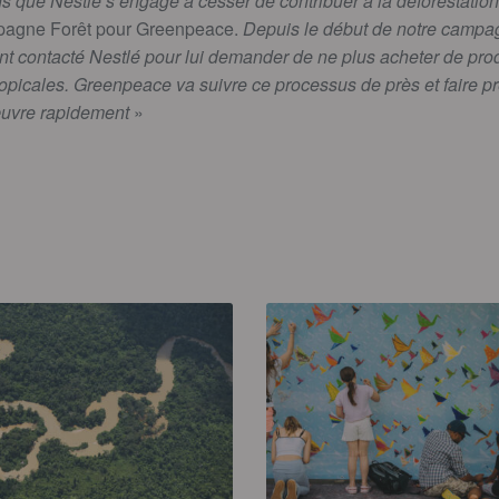
 que Nestlé s’engage à cesser de contribuer à la déforestation
mpagne Forêt pour Greenpeace.
Depuis le début de notre campa
nt contacté Nestlé pour lui demander de ne plus acheter de produ
tropicales. Greenpeace va suivre ce processus de près et faire p
œuvre rapidement
»