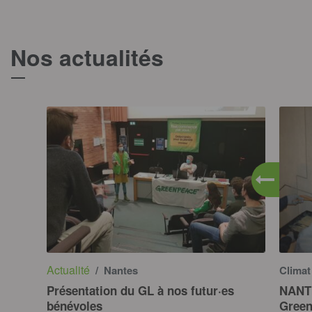
Nos actualités
T
Actualité
/ Nantes
Clima
Présentation du GL à nos futur·es
NANTE
bénévoles
Green