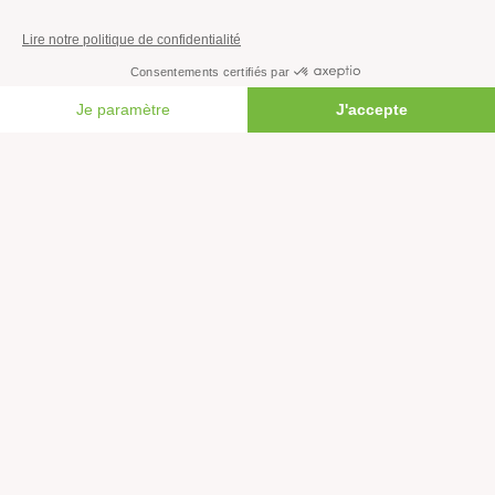
Faire un don
Créer une cagnotte solidaire
Faire un legs à notre association
FAIRE UN DON
Philanthropie et mécénat
Rejoindre notre équipe salariée
Vous êtes lanceur d’alerte?
Nous contacter
Newsletter
L'actualité environnementale décryptée : découvrez la
newsletter de Greenpeace.
Rejoignez plus d'un million de personnes en France et,
vous aussi, agissez pour la planète !
JE M'INSCRIS