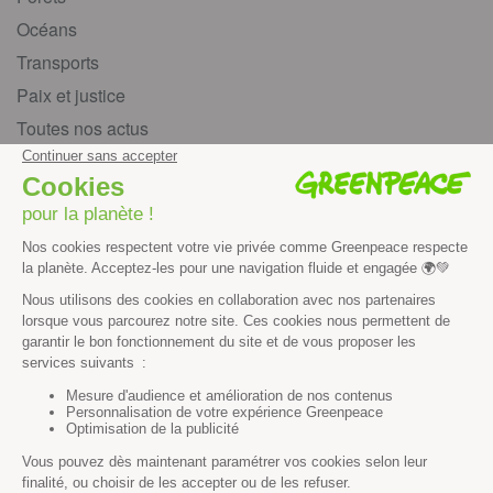
Océans
Transports
Paix et justice
Toutes nos actus
Tous nos communiqués de presse
Tous nos rapports
Agir
S’abonner à la newsletter
Nous suivre sur les réseaux
Signer nos pétitions
Agir au quotidien
Rejoindre un groupe local
Devenir bénévole