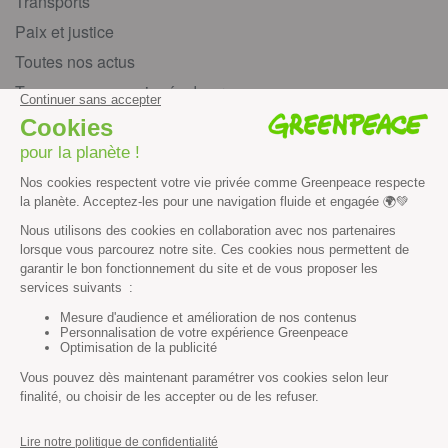
Transports
Paix et justice
Toutes nos actus
Tous nos communiqués de presse
Tous nos rapports
Agir
S’abonner à la newsletter
Nous suivre sur les réseaux
Signer nos pétitions
Agir au quotidien
Rejoindre un groupe local
Devenir bénévole
Faire un don
Créer une cagnotte solidaire