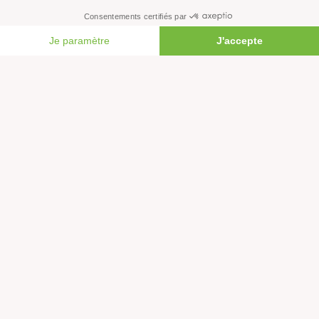
Faire un legs à notre association
FAIRE UN DON
Philanthropie et mécénat
Rejoindre notre équipe salariée
Vous êtes lanceur d’alerte?
Nous contacter
Newsletter
L'actualité environnementale décryptée : découvrez la
newsletter de Greenpeace.
Rejoignez plus d'un million de personnes en France et,
vous aussi, agissez pour la planète !
JE M'INSCRIS