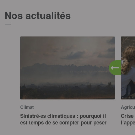
Nos actualités
T
Climat
Agricu
Sinistré·es climatiques : pourquoi il
Crise 
est temps de se compter pour peser
l’app