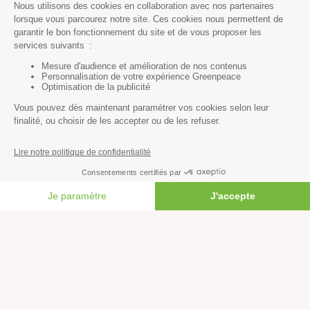
Agriculture
Forêts
Océans
Transports
Paix et justice
Toutes nos actus
Tous nos communiqués de presse
Tous nos rapports
FAIRE UN DON
Agir
S’abonner à la newsletter
Nous suivre sur les réseaux
Signer nos pétitions
Agir au quotidien