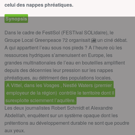
celui des nappes phréatiques.
Synopsis
Dans le cadre de FestiSol (FESTIval SOLidaire), le
Groupe Local Greenpeace 72 organisait 🎦 un ciné débat.
A qui appartient l’eau sous nos pieds ? A l’heure où les
ressources hydriques s’amenuisent en Europe, les
grandes multinationales de l’eau en bouteilles amplifient
depuis des décennies leur pression sur les nappes
phréatiques, au détriment des populations locales.
A Vittel, dans les Vosges , Nestlé Waters (premier
employeur de la région)
contrôle le territoire dont il
surexploite sciemment l’aquifère.
Les deux journalistes Robert Schmidt et Alexandre
Abdelilah, enquêtent sur un système opaque dont les
prétentions au développement durable ne sont que poudre
aux yeux.