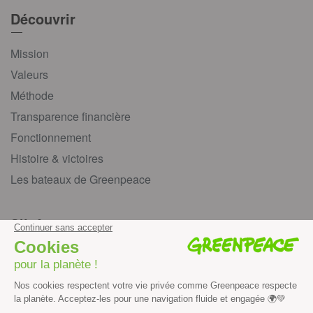
Découvrir
Mission
Valeurs
Méthode
Transparence financière
Fonctionnement
Histoire & victoires
Les bateaux de Greenpeace
S’informer
Économie et social
Climat
Énergies