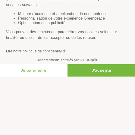
Océans
Transports
Paix et justice
Toutes nos actus
Tous nos communiqués de presse
Tous nos rapports
Agir
FAIRE UN DON
S’abonner à la newsletter
Nous suivre sur les réseaux
Signer nos pétitions
Agir au quotidien
Rejoindre un groupe local
Devenir bénévole