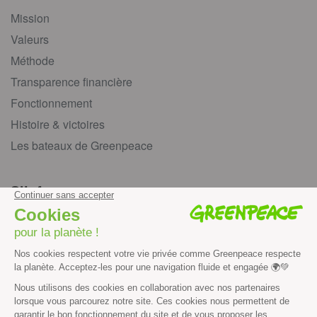
Mission
Valeurs
Méthode
Transparence financière
Fonctionnement
Histoire & victoires
Les bateaux de Greenpeace
S’informer
Économie et social
Climat
Énergies
Agriculture
Forêts