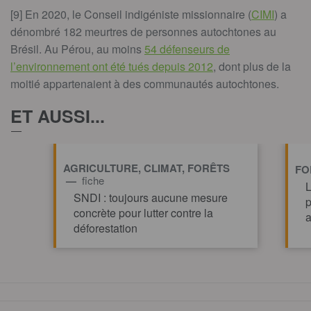
[9] En 2020, le Conseil indigéniste missionnaire (
CIMI
) a
dénombré 182 meurtres de personnes autochtones au
Brésil. Au Pérou, au moins
54 défenseurs de
l’environnement ont été tués depuis 2012
, dont plus de la
moitié appartenaient à des communautés autochtones.
ET AUSSI...
AGRICULTURE, CLIMAT, FORÊTS
FO
—
fiche
L
SNDI : toujours aucune mesure
p
concrète pour lutter contre la
a
déforestation
TOUT AFFICHE