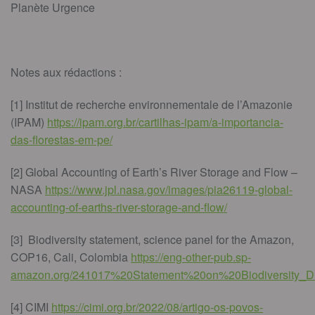
Planète Urgence
Notes aux rédactions :
[1] Institut de recherche environnementale de l’Amazonie
(IPAM)
https://ipam.org.br/cartilhas-ipam/a-importancia-
das-florestas-em-pe/
[2] Global Accounting of Earth’s River Storage and Flow –
NASA
https://www.jpl.nasa.gov/images/pia26119-global-
accounting-of-earths-river-storage-and-flow/
[3]
Biodiversity statement, science panel for the Amazon,
COP16, Cali, Colombia
https://eng-other-pub.sp-
amazon.org/241017%20Statement%20on%20Biodiversity_Dig
[4]
CIMI
https://cimi.org.br/2022/08/artigo-os-povos-