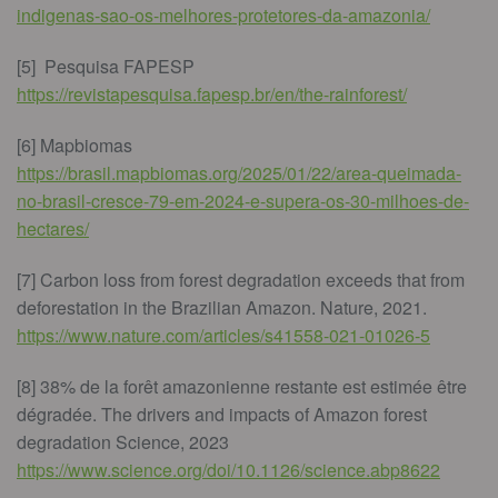
indigenas-sao-os-melhores-protetores-da-amazonia/
[5]
Pesquisa FAPESP
https://revistapesquisa.fapesp.br/en/the-rainforest/
[6] Mapbiomas
https://brasil.mapbiomas.org/2025/01/22/area-queimada-
no-brasil-cresce-79-em-2024-e-supera-os-30-milhoes-de-
hectares/
[7] Carbon loss from forest degradation exceeds that from
deforestation in the Brazilian Amazon. Nature, 2021.
https://www.nature.com/articles/s41558-021-01026-5
[8] 38% de la forêt amazonienne restante est estimée être
dégradée. The drivers and impacts of Amazon forest
degradation Science, 2023
https://www.science.org/doi/10.1126/science.abp8622