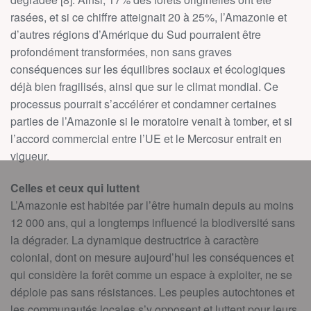
rasées, et si ce chiffre atteignait 20 à 25%, l’Amazonie et
d’autres régions d’Amérique du Sud pourraient être
profondément transformées, non sans graves
conséquences sur les équilibres sociaux et écologiques
déjà bien fragilisés, ainsi que sur le climat mondial. Ce
processus pourrait s’accélérer et condamner certaines
parties de l’Amazonie si le moratoire venait à tomber, et si
l’accord commercial entre l’UE et le Mercosur entrait en
vigueur.
Celles et ceux qui luttent
L’Amazonie est habitée par l’être humain depuis au moins
12 000 ans, qui a longtemps influencé la biodiversité sans
la dégrader. La dynamique destructrice à caractère
colonial, dont on mesure aujourd’hui les conséquences et
qui considère la forêt comme un espace à exploiter, ne se
déploie pas sans résistances. Les peuples autochtones et
les communautés locales s’y opposent et luttent pour leurs