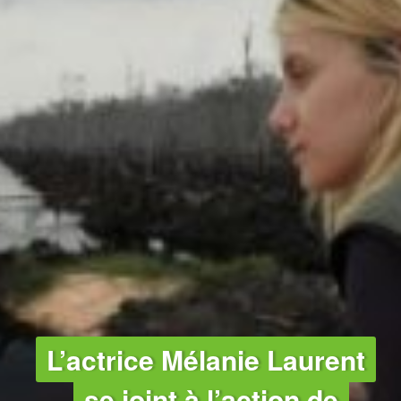
FORÊTS
L’actrice Mélanie Laurent
se joint à l’action de