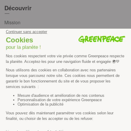
Découvrir
Mission
Valeurs
Méthode
Transparence financière
Fonctionnement
Histoire & victoires
Les bateaux de Greenpeace
S’informer
Économie et social
Climat
Énergies