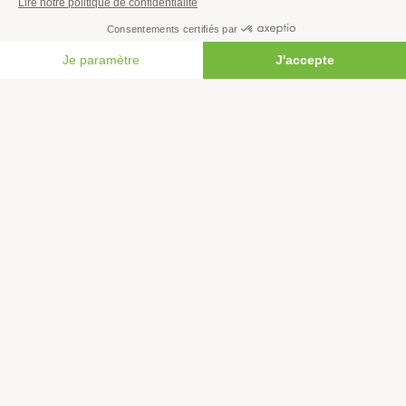
Agriculture
Forêts
FAIRE UN DON
Océans
Transports
Paix et justice
Toutes nos actus
Tous nos communiqués de presse
Tous nos rapports
Agir
S’abonner à la newsletter
Nous suivre sur les réseaux
Signer nos pétitions
Agir au quotidien