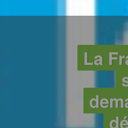
La Fr
dema
dé