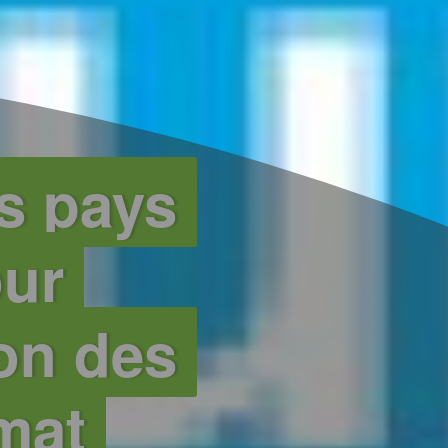
es pays
our
ion des
mat