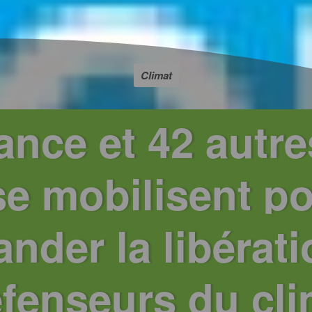
Climat
ance et 42 autr
se mobilisent p
nder la libérat
fenseurs du cli