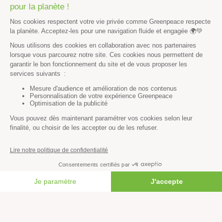
Économie et social
Climat
Énergies
Agriculture
Forêts
Océans
Transports
Paix et justice
Toutes nos actus
Tous nos communiqués de presse
Tous nos rapports
FAIRE UN DON
Agir