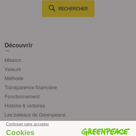
RECHERCHER
Découvrir
Mission
Valeurs
Méthode
Transparence financière
Fonctionnement
Histoire & victoires
Les bateaux de Greenpeace
S’informer