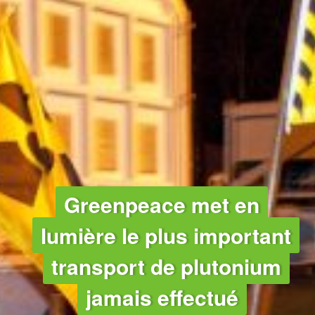
CLIMAT
Greenpeace met en
lumière le plus important
transport de plutonium
jamais effectué