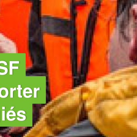
SF
orter
iés