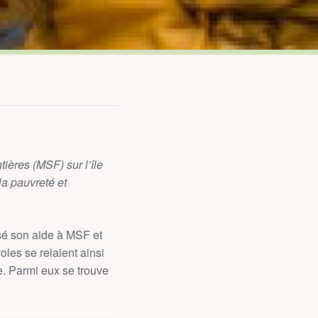
ères (MSF) sur l’île
la pauvreté et
sé son aide à MSF et
les se relaient ainsi
e. Parmi eux se trouve