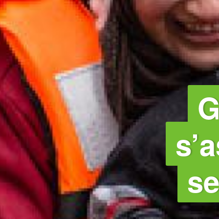
G
s’a
se