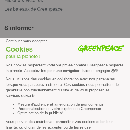
Histoire & victoires
Les bateaux de Greenpeace
S’informer
Économie et social
Climat
Énergies
Agriculture
Forêts
Océans
Transports
Paix et justice
Toutes nos actus
Tous nos communiqués de presse
Tous nos rapports