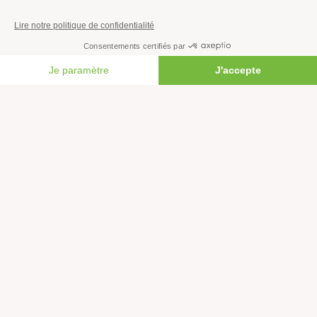
Agir
FAIRE UN DON
S’abonner à la newsletter
Nous suivre sur les réseaux
Signer nos pétitions
Agir au quotidien
Rejoindre un groupe local
Devenir bénévole
Faire un don
Créer une cagnotte solidaire
Faire un legs à notre association
Philanthropie et mécénat
Rejoindre notre équipe salariée
Vous êtes lanceur d’alerte?